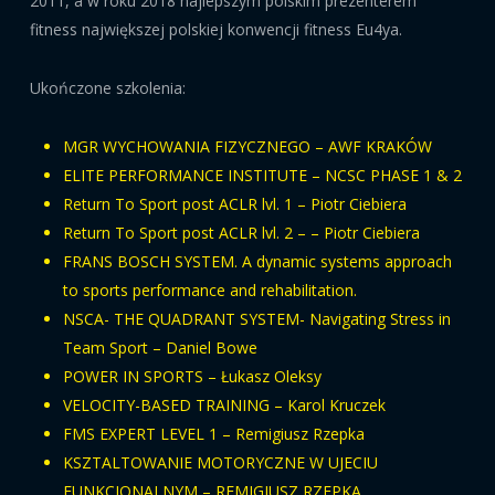
2011, a w roku 2018 najlepszym polskim prezenterem
fitness największej polskiej konwencji fitness Eu4ya.
Ukończone szkolenia:
MGR WYCHOWANIA FIZYCZNEGO – AWF KRAKÓW
ELITE PERFORMANCE INSTITUTE – NCSC PHASE 1 & 2
Return To Sport post ACLR lvl. 1 – Piotr Ciebiera
Return To Sport post ACLR lvl. 2 – – Piotr Ciebiera
FRANS BOSCH SYSTEM. A dynamic systems approach
to sports performance and rehabilitation.
NSCA- THE QUADRANT SYSTEM- Navigating Stress in
Team Sport – Daniel Bowe
POWER IN SPORTS – Łukasz Oleksy
VELOCITY-BASED TRAINING – Karol Kruczek
FMS EXPERT LEVEL 1 – Remigiusz Rzepka
KSZTALTOWANIE MOTORYCZNE W UJECIU
FUNKCJONALNYM – REMIGIUSZ RZEPKA