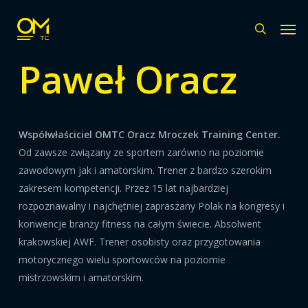
Skip
Men
to
search
main
Paweł Oracz
content
Współwłaściciel OMTC Oracz Mroczek Training Center.
Od zawsze związany ze sportem zarówno na poziomie
zawodowym jak i amatorskim. Trener z bardzo szerokim
zakresem kompetencji. Przez 15 lat najbardziej
rozpoznawalny i najchętniej zapraszany Polak na kongresy i
konwencje branży fitness na całym świecie. Absolwent
krakowskiej AWF. Trener osobisty oraz przygotowania
motorycznego wielu sportowców na poziomie
mistrzowskim i amatorskim.